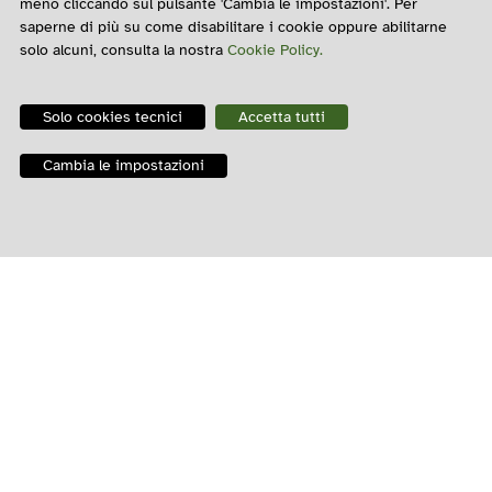
meno cliccando sul pulsante 'Cambia le impostazioni'. Per
saperne di più su come disabilitare i cookie oppure abilitarne
solo alcuni, consulta la nostra
Cookie Policy.
Solo cookies tecnici
Accetta tutti
Cambia le impostazioni
Progetti sostenuti
Bandi
Extrabando
Cerca tra i progetti