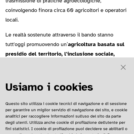
trasmissione di pratiche agroecologiche,
coinvolgendo finora circa 60 agricoltori e operatori
locali.
Le realtà sostenute attraverso il bando stanno
tutt'oggi promuovendo un’
agricoltura basata sul
presidio del territorio, l'inclusione sociale,
l’equità dei processi produttivi e la
riqualificazione del paesaggio
. Grazie a questi
progetti, l’agricoltura non solo garantisce prodotti
Usiamo i cookies
più sani e più giusti, ma diventa anche uno
strumento di coesione sociale e sviluppo
Questo sito utilizza i cookie tecnici di navigazione e di sessione
per garantire un miglior servizio di navigazione del sito, e cookie
sostenibile per le comunità rurali.
analitici per raccogliere informazioni sull'uso del sito da parte
degli utenti. Utilizza anche cookie di profilazione dell'utente per
Progetti sostenuti da Ruralis
fini statistici. I cookie di profilazione puoi decidere se abilitarli o