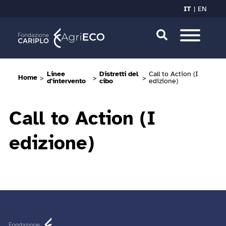
IT
EN
Linee
Distretti del
Call to Action (I
Home
>
>
>
d'intervento
cibo
edizione)
Call to Action (I
edizione)