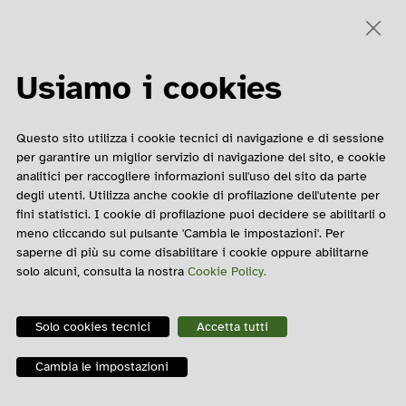
Convegno
Sito ultima edizione 🡥
Edizioni passate
Usiamo i cookies
COME CONTATTARCI
Questo sito utilizza i cookie tecnici di navigazione e di sessione
Matteo Barbato
per garantire un miglior servizio di navigazione del sito, e cookie
analitici per raccogliere informazioni sull'uso del sito da parte
Contatto Email
degli utenti. Utilizza anche cookie di profilazione dell'utente per
02 6239321
fini statistici. I cookie di profilazione puoi decidere se abilitarli o
meno cliccando sul pulsante 'Cambia le impostazioni'. Per
saperne di più su come disabilitare i cookie oppure abilitarne
solo alcuni, consulta la nostra
Cookie Policy.
Solo cookies tecnici
Accetta tutti
Impostazioni cookie
Cambia le impostazioni
Mappa del sito