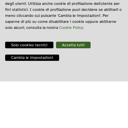
degli utenti. Utilizza anche cookie di profilazione dell'utente per
Per altri commenti al convegno, si veda
fini statistici. I cookie di profilazione puoi decidere se abilitarli o
anche:
https://foodcities.org/2016/11/24/cosa-e-
meno cliccando sul pulsante 'Cambia le impostazioni'. Per
saperne di più su come disabilitare i cookie oppure abilitarne
emerso-alle-metropoli-agricole-2016-
solo alcuni, consulta la nostra
Cookie Policy.
sullagroecologia/
Solo cookies tecnici
Accetta tutti
Cambia le impostazioni
Allegati
Anderson
Barberi