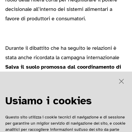
decisionale all’interno dei sistemi alimentari a
favore di produttori e consumatori.
Durante il dibattito che ha seguito le relazioni è
stata anche ricordata la campagna internazionale
Salva il suolo
promossa dal coordinamento di
associazioni People4Soil
che include
Legambiente, LIPU, WWF, FAI, ACLI e molte altre a
livello nazionale ed europeo. L’obiettivo è
Usiamo i cookies
raccogliere 1 milione di firme per ottenere una
direttiva europea per la tutela del suolo. Per
Questo sito utilizza i cookie tecnici di navigazione e di sessione
informazioni e per aderire
www.salvailsuolo.it
per garantire un miglior servizio di navigazione del sito, e cookie
analitici per raccogliere informazioni sull'uso del sito da parte