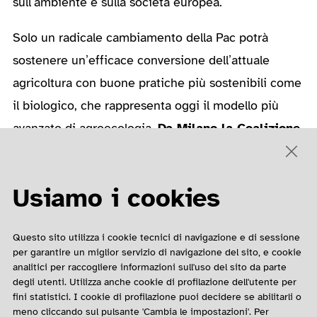
sull’ambiente e sulla società europea.
Solo un radicale cambiamento della Pac potrà
sostenere un’efficace conversione dell’attuale
agricoltura con buone pratiche più sostenibili come
il biologico, che rappresenta oggi il modello più
avanzato di agroecologia.
Da Milano la Coalizione
#CambiamoAgricoltura
ha rilanciato
l’ambiziosa
sfida del 40% di Sau nazionale in agricoltura
Usiamo i cookies
biologica entro il 2030 come contributo
concreto agli obiettivi di sviluppo sostenibile
Questo sito utilizza i cookie tecnici di navigazione e di sessione
SDGs che anche l’Unione europea e l’Italia si
per garantire un miglior servizio di navigazione del sito, e cookie
sono impegnati a raggiungere.
analitici per raccogliere informazioni sull'uso del sito da parte
degli utenti. Utilizza anche cookie di profilazione dell'utente per
fini statistici. I cookie di profilazione puoi decidere se abilitarli o
meno cliccando sul pulsante 'Cambia le impostazioni'. Per