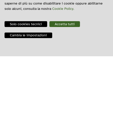
saperne di più su come disabilitare i cookie oppure abilitarne
solo alcuni, consulta la nostra
Cookie Policy.
Allegati
Solo cookies tecnici
Accetta tutti
Cambia le impostazioni
Metropoli agricole Bee My Job
Metropoli agricole PAF
Metropoli agricole Ca granda
Metropoli Agricole Opera
Stefano Bocchi – AIDA
Gianfranco Bologna – ASviS, Club di Roma,
WWF