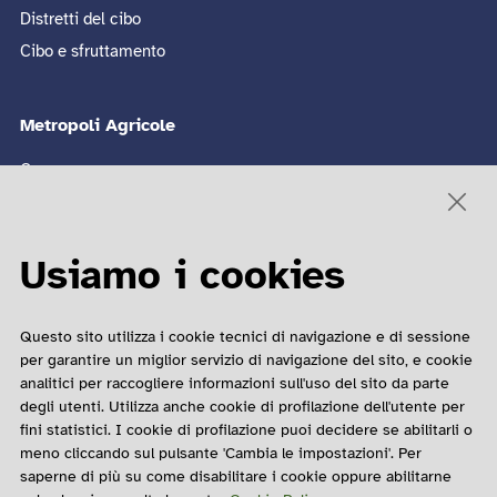
Distretti del cibo
Cibo e sfruttamento
Metropoli Agricole
Convegno
Sito ultima edizione 🡥
Edizioni passate
Usiamo i cookies
COME CONTATTARCI
Questo sito utilizza i cookie tecnici di navigazione e di sessione
Matteo Barbato
per garantire un miglior servizio di navigazione del sito, e cookie
analitici per raccogliere informazioni sull'uso del sito da parte
Contatto Email
degli utenti. Utilizza anche cookie di profilazione dell'utente per
02 6239321
fini statistici. I cookie di profilazione puoi decidere se abilitarli o
meno cliccando sul pulsante 'Cambia le impostazioni'. Per
saperne di più su come disabilitare i cookie oppure abilitarne