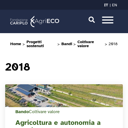
IT
EN
Progetti
Coltivare
Home
>
>
Bandi
>
>
2018
sostenuti
valore
2018
Bando
Coltivare valore
Agricoltura e autonomia a