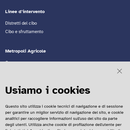
Linee d'intervento
Distretti del cibo
Cibo e sfruttamento
Metropoli Agricole
Convegno
Sito ultima edizione 🡥
Edizioni passate
Usiamo i cookies
COME CONTATTARCI
Questo sito utilizza i cookie tecnici di navigazione e di sessione
Matteo Barbato
per garantire un miglior servizio di navigazione del sito, e cookie
analitici per raccogliere informazioni sull'uso del sito da parte
Contatto Email
degli utenti. Utilizza anche cookie di profilazione dell'utente per
02 6239321