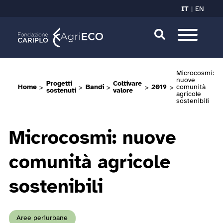
IT
EN
Microcosmi:
nuove
Progetti
Coltivare
Home
>
>
Bandi
>
>
2019
>
comunità
sostenuti
valore
agricole
sostenibili
Microcosmi: nuove
comunità agricole
sostenibili
Aree periurbane