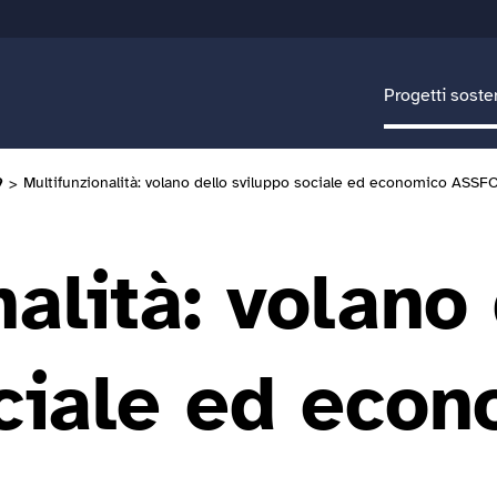
Progetti soste
9
>
Multifunzionalità: volano dello sviluppo sociale ed economico ASS
alità: volano 
ciale ed eco