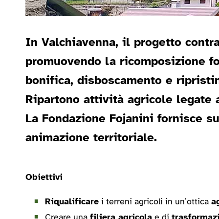
In Valchiavenna, il progetto contr
promuovendo la ricomposizione fondi
bonifica, disboscamento e ripristino
Ripartono attività agricole legate 
La Fondazione Fojanini fornisce s
animazione territoriale.
Obiettivi
Riqualificare
i terreni agricoli in un’ottica
a
Creare una
filiera agricola
e di
trasformaz