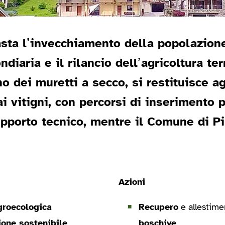
asta l’invecchiamento della popolazion
aria e il rilancio dell’agricoltura ter
 dei muretti a secco, si restituisce agib
ai vitigni, con percorsi di inserimento 
upporto tecnico, mentre il Comune di 
Azioni
groecologica
Recupero
e allestime
ione sostenibile
boschive