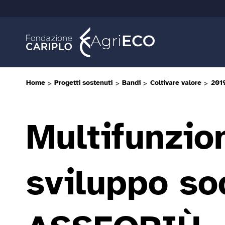
Home
>
Progetti sostenuti
>
Bandi
>
Coltivare valore
>
201
Multifunzion
sviluppo so