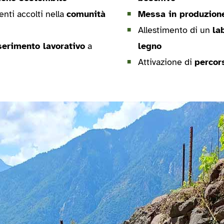
nti accolti nella
comunità
Messa in produzion
Allestimento di un
la
serimento lavorativo
a
legno
Attivazione di
percor