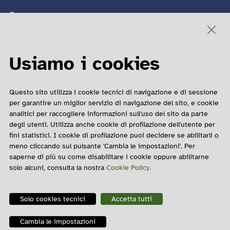
Convegno
Sito ultima edizione 🡥
Edizioni passate
Usiamo i cookies
COME CONTATTARCI
Questo sito utilizza i cookie tecnici di navigazione e di sessione
Matteo Barbato
per garantire un miglior servizio di navigazione del sito, e cookie
analitici per raccogliere informazioni sull'uso del sito da parte
Contatto Email
degli utenti. Utilizza anche cookie di profilazione dell'utente per
02 6239321
fini statistici. I cookie di profilazione puoi decidere se abilitarli o
meno cliccando sul pulsante 'Cambia le impostazioni'. Per
saperne di più su come disabilitare i cookie oppure abilitarne
solo alcuni, consulta la nostra
Cookie Policy.
Solo cookies tecnici
Accetta tutti
Impostazioni cookie
Cambia le impostazioni