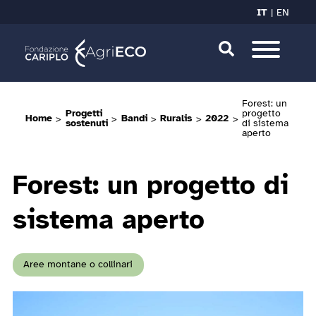
IT
EN
Forest: un
Progetti
progetto
Home
>
>
Bandi
>
Ruralis
>
2022
>
sostenuti
di sistema
aperto
Forest: un progetto di
sistema aperto
Aree montane o collinari